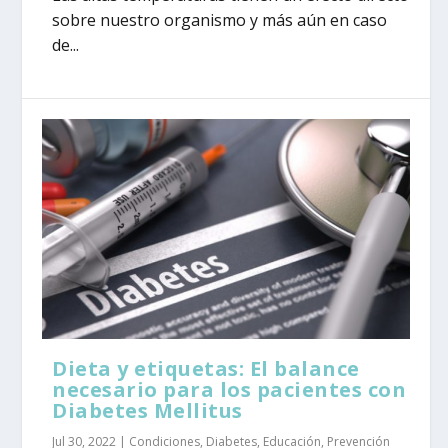
sobre nuestro organismo y más aún en caso
de...
Dieta y etiquetas: El balance
necesario para los pacientes con
Diabetes Mellitus
Jul 30, 2022
|
Condiciones
,
Diabetes
,
Educación
,
Prevención