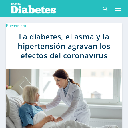
Prevención
La diabetes, el asma y la
hipertensión agravan los
Escribe
tu
efectos del coronavirus
consult
y
pulsa
en
INTRO