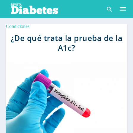
Condiciones
¿De qué trata la prueba de la
A1c?
Escribe
tu
consult
y
pulsa
en
INTRO