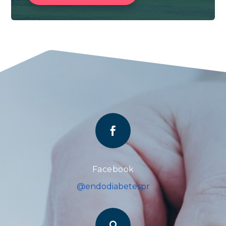

Facebook
@endodiabetespr
