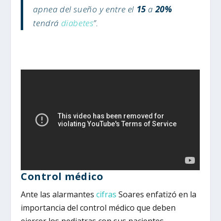
apnea del sueño y entre el
15
a
20%
tendrá
diabetes
”.
Control médico
Ante las alarmantes
cifras
Soares enfatizó en la
importancia del control médico que deben