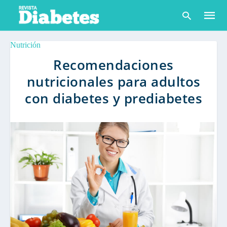
Nutrición
Recomendaciones
nutricionales para adultos
Escribe
tu
con diabetes y prediabetes
consult
y
pulsa
en
INTRO