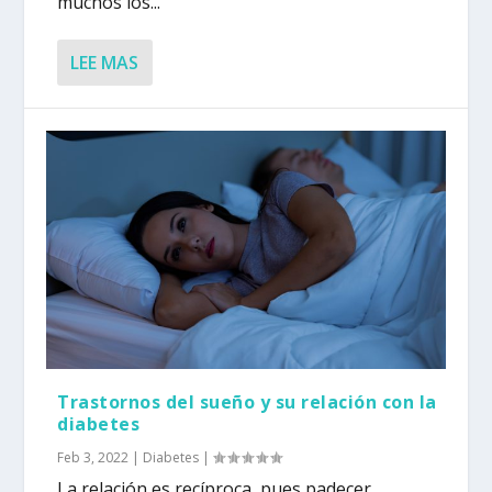
muchos los...
LEE MAS
Trastornos del sueño y su relación con la
diabetes
Feb 3, 2022
|
Diabetes
|
La relación es recíproca, pues padecer