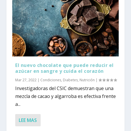
El nuevo chocolate que puede reducir el
azúcar en sangre y cuida el corazón
Mar 27, 2022
|
Condiciones
,
Diabetes
,
Nutrición
|
Investigadoras del CSIC demuestran que una
mezcla de cacao y algarroba es efectiva frente
a...
LEE MAS