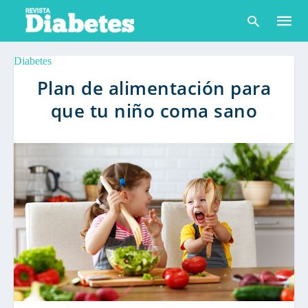
Diabetes
Plan de alimentación para
que tu niño coma sano
Escribe
tu
consult
y
pulsa
en
INTRO