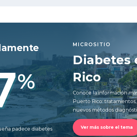
MICROSITIO
damente
Diabetes 
7
%
Rico
Conoce la información más
Puerto Rico: tratamientos,
nuevos métodos diagnósti
Ver más sobre el tema
queña padece diabetes