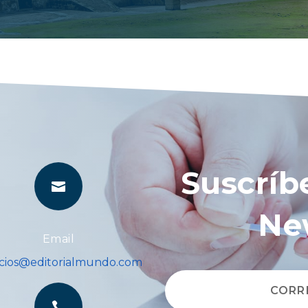
Suscríb

Ne
Email
icios@editorialmundo.com
