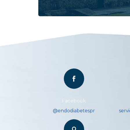

Facebook
@endodiabetespr
serv
