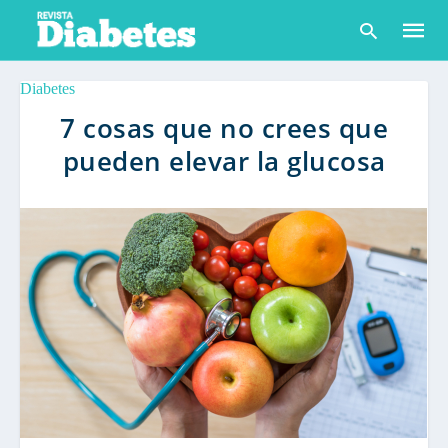
Diabetes
7 cosas que no crees que
pueden elevar la glucosa
Escribe
tu
consult
y
pulsa
en
INTRO