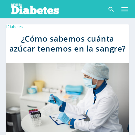
Diabetes
¿Cómo sabemos cuánta
azúcar tenemos en la sangre?
Escribe
tu
consult
y
pulsa
en
INTRO