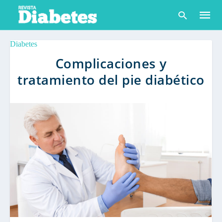
Diabetes
Complicaciones y
tratamiento del pie diabético
Escribe
tu
consult
y
pulsa
en
INTRO