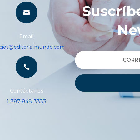
Suscríb

Ne
Email
icios@editorialmundo.com

Contáctanos
1-787-848-3333