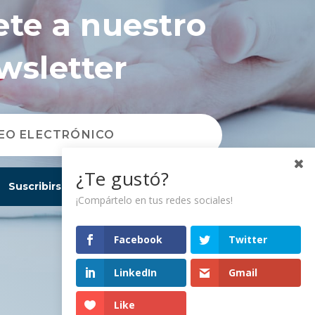
ete a nuestro
wsletter
¿Te gustó?
Suscribirse
¡Compártelo en tus redes sociales!
Facebook
Twitter
LinkedIn
Gmail
Like