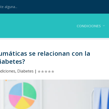
te alguna...
CONDICIONES
máticas se relacionan con la
iabetes?
diciones
,
Diabetes
|