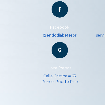

Facebook
@endodiabetespr
serv

Localízanos
Calle Cristina # 65
Ponce, Puerto Rico