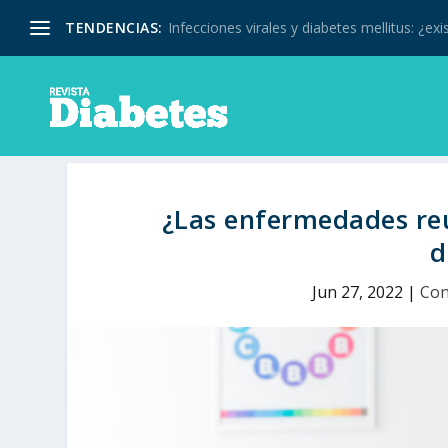
TENDENCIAS:
Infecciones virales y diabetes mellitus: ¿exis
¿Las enfermedades reu
d
Jun 27, 2022
|
Con