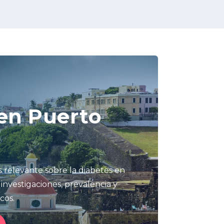
en Puerto
 relevante sobre la diabetes en
 investigaciones, prevalencia y
cos.