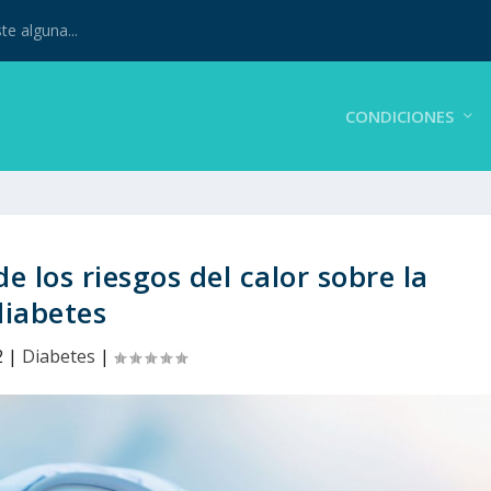
te alguna...
CONDICIONES
e los riesgos del calor sobre la
diabetes
2
|
Diabetes
|