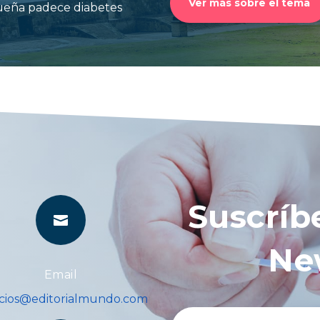
Ver más sobre el tema
queña padece diabetes
Suscríb

Ne
Email
icios@editorialmundo.com