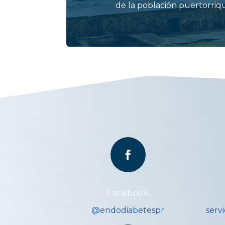
de la población puertorri

Facebook
@endodiabetespr
serv