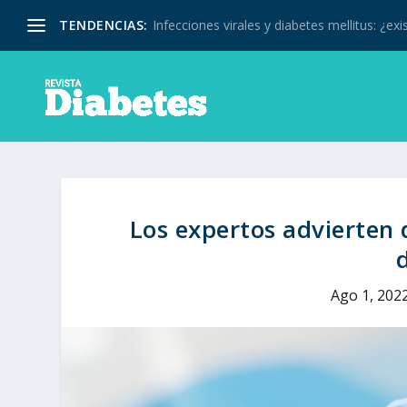
TENDENCIAS:
Infecciones virales y diabetes mellitus: ¿exis
Los expertos advierten d
Ago 1, 202