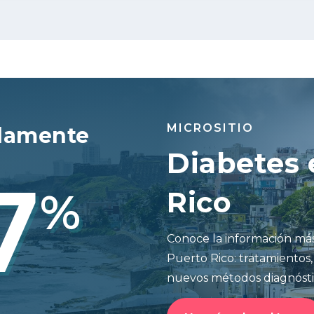
MICROSITIO
damente
Diabetes 
7
%
Rico
Conoce la información más
Puerto Rico: tratamientos,
nuevos métodos diagnósti