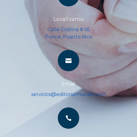
Localízanos
Calle Cristina # 65
Ponce, Puerto Rico

Email
servicios@editorialmundo.com
