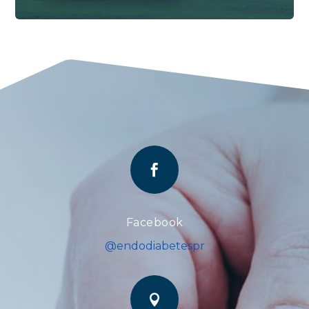

Facebook
@endodiabetespr
