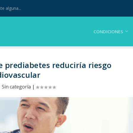
te alguna...
CONDICIONES
 prediabetes reduciría riesgo
diovascular
|
Sin categoría
|