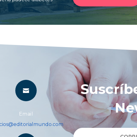
Suscríb

Ne
Email
icios@editorialmundo.com