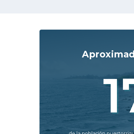
Aproxima
1
de la población puertorri