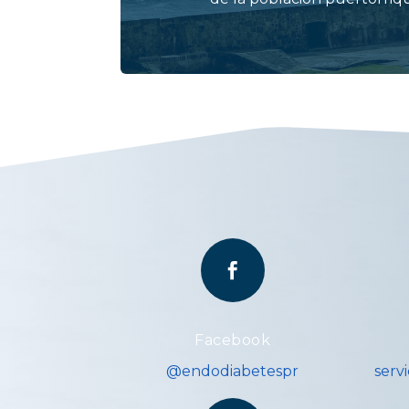

Facebook
@endodiabetespr
serv