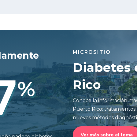
MICROSITIO
damente
Diabetes 
7
%
Rico
Conoce la información más
Puerto Rico: tratamientos,
nuevos métodos diagnósti
Ver más sobre el tema
queña padece diabetes