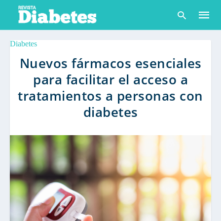
Diabetes
Nuevos fármacos esenciales
para facilitar el acceso a
Escribe
tu
tratamientos a personas con
consult
y
diabetes
pulsa
en
INTRO