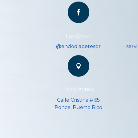

Facebook
@endodiabetespr
serv

Localízanos
Calle Cristina # 65
Ponce, Puerto Rico