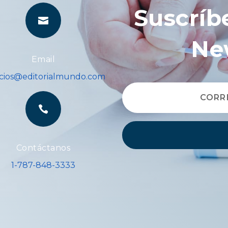
Suscríb

Ne
Email
icios@editorialmundo.com

Contáctanos
1-787-848-3333