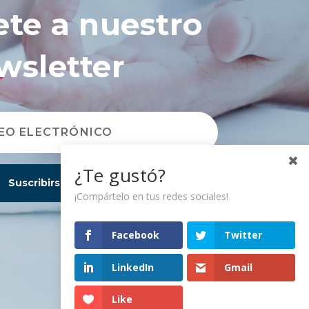
ete a nuestro
wsletter
¿Te gustó?
Suscribirse
¡Compártelo en tus redes sociales!
Facebook
Twitter
LinkedIn
Gmail
Like