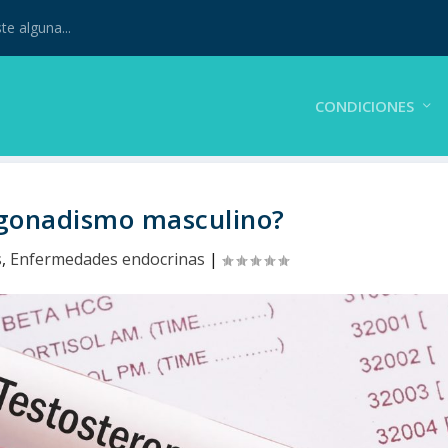
te alguna...
CONDICIONES
ogonadismo masculino?
s
,
Enfermedades endocrinas
|