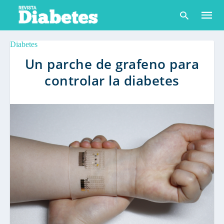
Diabetes
Un parche de grafeno para
controlar la diabetes
Escribe
tu
consult
y
pulsa
en
INTRO