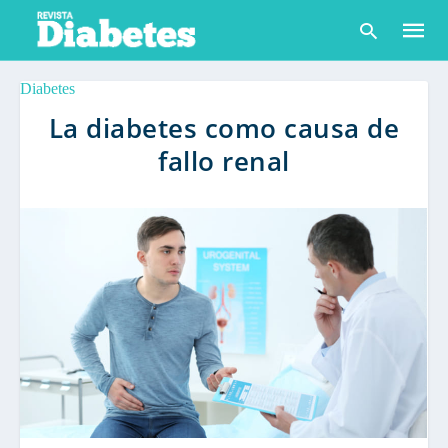
Diabetes
La diabetes como causa de
fallo renal
Escribe
tu
consult
y
pulsa
en
INTRO