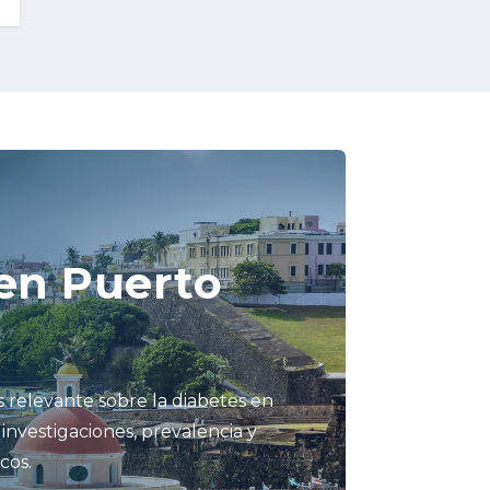
en Puerto
 relevante sobre la diabetes en
 investigaciones, prevalencia y
cos.