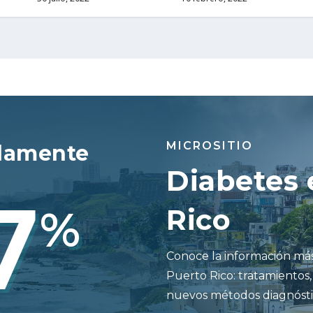
MICROSITIO
damente
Diabetes 
7
%
Rico
Conoce la información más
Puerto Rico: tratamientos,
nuevos métodos diagnósti