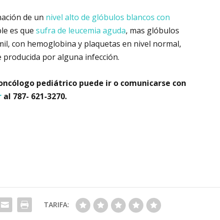
nación de un
nivel alto de glóbulos blancos con
ble es que
sufra de leucemia aguda
, mas glóbulos
il, con hemoglobina y plaquetas en nivel normal,
e producida por alguna infección.
 oncólogo pediátrico puede ir o comunicarse con
r
al 787- 621-3270.
TARIFA: