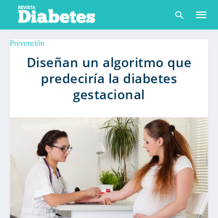
Prevención
Diseñan un algoritmo que
predeciría la diabetes
Escribe
tu
gestacional
consult
y
pulsa
en
INTRO